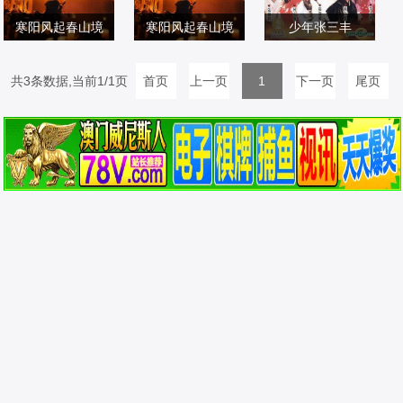
寒阳风起春山境
寒阳风起春山境
少年张三丰
刘竞屿,熊艺文,郭
刘竞屿,熊艺文,郭
张卫健 , 李冰冰 ,
宗旭,何家凯
国产剧
共3条数据,当前1/1页
宗旭,何家凯
国产剧
首页
上一页
1
李小璐 , 苏有朋 ,
国产剧
下一页
尾页
2026/台湾
2026/台湾
林心如 , 严屹宽 ,
2001/台湾
王艳 , 张铁林 , 胡
静 , 牛萌萌 , 杜玉
明