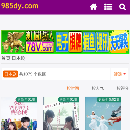
首页
日本剧
日本剧
共1079 个数据
筛选
按时间
按人气
按评分
更新至01集
更新至01集
更新至第02集