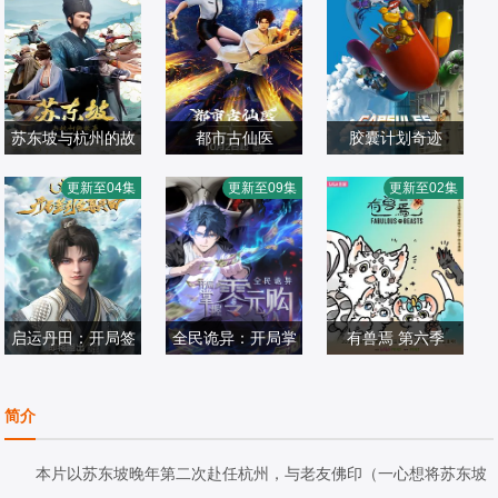
苏东坡与杭州的故
都市古仙医
胶囊计划奇迹
事
更新至04集
更新至09集
更新至02集
国产动漫
国产动漫
国产动漫
2026/中国大陆
2024/中国大陆
2026/大陆
启运丹田：开局签
全民诡异：开局掌
有兽焉 第六季
到至尊丹田
握零元购·动态漫
张杰,山新,李兰陵,
国产动漫
国产动漫
画
杨凝,金弦,杨昕燃,
国产动漫
简介
2025/中国大陆
2025/大陆
孙睿扬,沈依杭,许
2026/中国大陆
潇文,涂鸦,幽幽
本片以苏东坡晚年第二次赴任杭州，与老友佛印（一心想将苏东坡