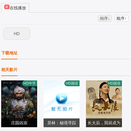
在线播放
倒序↓
顺序↑
HD
下载地址
相关影片
HD中字
HD国语
HD国语
庄园凶祟
异林：秘境寻踪
长大后，我就成为