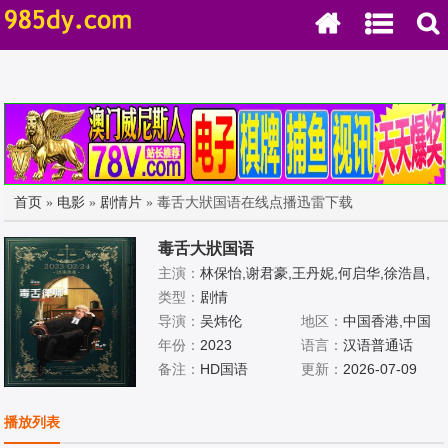
首页
»
电影
»
剧情片
» 毒舌大狀国语在线点播迅雷下载
毒舌大狀国语
主演：
林保怡,谢君豪,王丹妮,何启华,徐浩昌,
王敏德,栢天男,谷德昭,廖子妤,周志辉,黄子华,
类型：
剧情
陈郁宪,甄懋强,洪林小湛,罗孝勇,杨偲泳,麦子
导演：
吴炜伦
地区：
中国香港,中国
云,韩毓霞,莫然,麦振江
年份：
2023
大陆
语言：
汉语普通话
备注：
HD国语
更新：
2026-07-09
播放列表