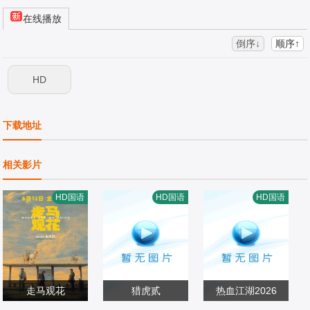
在线播放
倒序↓
顺序↑
HD
下载地址
相关影片
HD国语
HD国语
HD国语
走马观花
猎虎贰
热血江湖2026