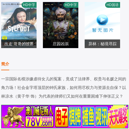
李聪,费伟妮,廖芊
康磊,李先时,杨亚,
颜嫣,陈耿锋,颜雪
HD中字
HD中字
HD国语
婵,张越宁,袁千山,
剧情片
崔金迪,阿斯汗,张
剧情片
凡,朱瑞祥,钟夫翔
剧情片
高深,孔令婧,琚子
2026/中国大陆
煜龙,杨厚垚,张暘,
2026/中国大陆
2026/中国大陆
轩
于俭
出走 哥哥的彼界
庄园凶祟
异林：秘境寻踪
仲间由纪惠 , Soul
Satyadev·Kancha
邱佳婧,马世玮,马
, 又吉伶音 , 伊波
剧情片
rana,Deepa·Tho
剧情片
明宇,刘春霞
剧情片
简介
れいり , 松田流花
2025/日本
mas,Anand·Bhar
2026/印度
2026/中国大陆
, 津波竜斗 , 内田
athi
一宗国际名模涉嫌虐待女儿的冤案，竟成了法律界、权贵与名媛之间的
树 , 盧礼欧 , 玉城
角力场！社会金字塔顶层的钟氏家族，如何用尽权力与资源去自保？以
敦子 , 城间やよい
林凉水（黄子华 饰）为代表的律师们又如何在重重困难下伸张正义？
, 津嘉山正种 , 寺
辻健一郎