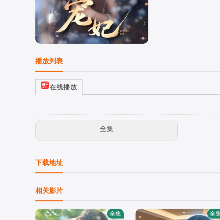
播放列表
在线播放
全集
下载地址
相关影片
全集
全