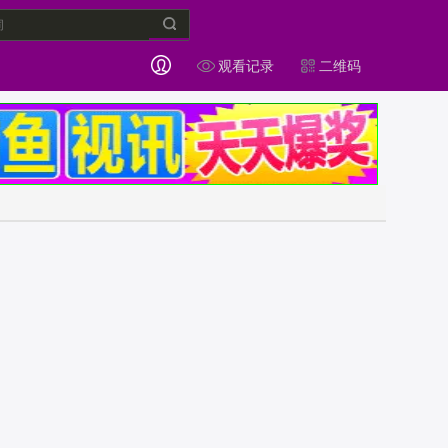
观看记录
二维码