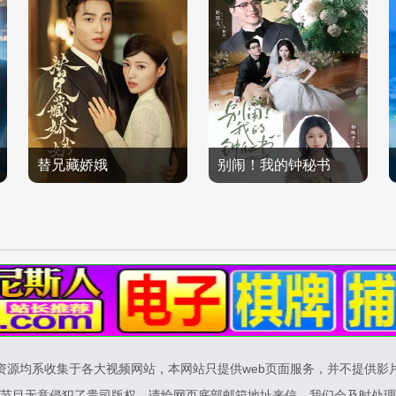
替兄藏娇娥
别闹！我的钟秘书
姚冠宇＆袁雨涵
杨殊予＆赵廷义
女恋总裁
女恋总裁
2026/中国大陆
2026/中国大陆
资源均系收集于各大视频网站，本网站只提供web页面服务，并不提供影
节目无意侵犯了贵司版权，请给网页底部邮箱地址来信，我们会及时处理