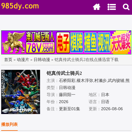
首页
»
动漫片
»
日韩动漫
» 铠真传武士骑兵2在线点播迅雷下载
铠真传武士骑兵2
主演：
石桥阳彩,榎木淳弥,村濑步,武内骏辅,熊
谷健太郎,增田俊树,木下纱华,Lynn,下野纮,草
类型：
日韩动漫
尾毅,野岛裕史,置鲇龙太郎,佐佐木望,西村朋
导演：
藤田阳一
地区：
日本
纮,小西克幸,佐藤拓也,鸟海浩辅,寺岛拓笃,杉
年份：
2026
语言：
日语
田智和,天崎滉平,铃村健一,泽城千春,竹内良
备注：
更新至01集
更新：
2026-08-06
太,远藤大智,熊谷俊辉,坂本真绫,子安武人,前
野智昭,远藤绫,白熊宽嗣
播放列表