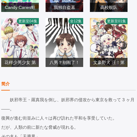
Candy Caries蛀
我独自盗墓
高校舰队
在糖糖里
细谷佳正,早见沙
夏川椎菜,雨宫天,
更新至04集
全12集
更新至01集
日韩动漫
织,入野自由,诹访
日韩动漫
Lynn,古木望,种崎
日韩动漫
2026/日本
部顺一
2026/韩国
敦美,泽田美晴,菊
2016/日本
地瞳,田中美海,丸
山有香,田边留依,
花样少男少女 第
八男？别闹了！
中村樱,久保由利
文豪野犬 汪！第
梅原裕一郎,福山
二季
榎木淳弥,西明日
香,五月ちさと,大
宫野真守,细谷佳
二季
润,内山昂辉,八代
日韩动漫
香,三村有己,小松
日韩动漫
地叶,宫岛惠美,山
正,樱井孝宏,诸星
日韩动漫
简介
拓,日野聪,驹田航,
2026/日本
未可子,市道真央,
2020/日本
下七海,藤田茜,小
堇,石田彰,子安武
2026/日本
川岛零士,夏吉优
下野纮,高冢智人,
林优,黑濑裕子,大
人,森川智之,福山
妖邪帝王・羅真我を倒し、妖邪界の侵攻から東京を救って 3 ヶ月
子,西山宏太朗,山
杉田智和,野上尤
津爱理,麻仓桃,伊
润,梶裕贵,花泽香
――。
根绮,户谷菊之介,
加奈,浪川大辅,屋
藤加奈惠,阿澄佳
菜,大塚明夫,小野
復興が進む街並みに人々は再び訪れた平和を享受していた。
古屋亚南
良有作,山根雅史
奈,高森奈津美,相
贤章,植田佳奈,小
だが、人類の前に新たな脅威が現れる。
川奈都姬,清水彩
市真琴,谷山纪章,
その名も「天導界」。