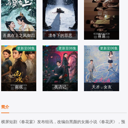
吾凰在上之凤御四
凛冬下的罪恶
盲盒
赵一博,邓孝慈,姜
方
何磊,张睿,吴昊宸,
于雯,王艺哲,王泓
更新至08集
更新至06集
更新至06集
贞羽,祖怀,林亚冬,
国产剧
洪爽,王大奇,嘉泽,
国产剧
鑫,卜冠今,孙天宇,
国产剧
杜煜,郝熠然,郑千
2026/中国大陆
孙之鸿,肖涵,左腾
2026/中国大陆
加奈那,成岳,杨琼,
2026/中国大陆
亦,侯明炫
云,刘伟峰,王心嫚,
易梦玲
窦新豪,苏宥辰,李
南戏
繁,刘亭希,刘朔豪,
夜语记
天才，女友
张景昀,赵奂然,吉
洪冰瑶,刘佳萌,李
鹤男,李牧芸,李汶
胡一天,田曦薇,厉
舒亦,宗峰岩,陈凯
国产剧
蒲赫,徐章
翰,李泊文,郭天祺,
国产剧
嘉琪,夏浩然,邬家
国产剧
简介
洲,余逸蕾
2026/中国大陆
徐新驰,孙思凡
2026/中国大陆
楷,赖伟明,李佑川,
2026/中国大陆
安沺,孙梦秋
横屏短剧《春花宴》发布组讯，改编自黑颜的女频小说《春花厌》，预