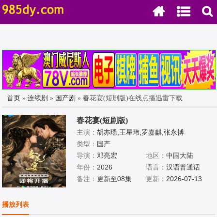
首页
»
连续剧
»
国产剧
» 春花宴(短剧版)在线点播迅雷下载
春花宴(短剧版)
主演：
胡亦瑶,王星玮,罗嘉麒,张永博
类型：
国产
导演：
邓亮宏
地区：
中国大陆
年份：
2026
语言：
汉语普通话
备注：
更新至08集
更新：
2026-07-13
播放列表