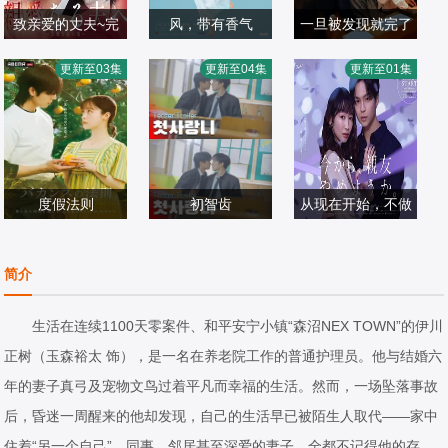
致亲爱的丈夫~完
风，带有香气
一旦被发现就完了
田中丽奈,古川雄
美妻子的谎言~
见上爱,上坂树里,
和泉佳竜,松原康
更新至03集
更新至04集
更新至01集
大
日本剧
水野美纪,早坂美
日本剧
太郎
日本剧
2026/日本
海,小林隆,小林虎
2026/日本
2026/日本
之介,津崎史郎,岩
瀬顕子,三浦贵大,
度假法则
根岸季衣,大岛美
初智齿
从现在开始，不做
桥本环奈,蔡钟协
幸,义达祐未,たく
冈本夏美,泽村玲
朋友了吧。
日本剧
や,原田泰造,北村
日本剧
日本剧
简介
2026/日本
一辉,佐野晶哉,藤
2026/日本
2026/日本
原季节,林裕太,坂
生活在连续1100天零案件、和平安宁小镇“森沼NEX TOWN”的伊川
东弥十郎,内田慈,
正树（玉森裕太 饰），是一名在养老院工作的普通护理员。他与结婚六
小倉史也,片冈鹤
年的妻子真弓及宠物文鸟过着平凡而幸福的生活。然而，一场坠落事故
太郎,松金米子,广
后，昏迷一周醒来的他却发现，自己的生活早已被陌生人取代——家中
冈由里子,春海四
住着“另一个自己”，同事、邻居甚至深爱的妻子，全都不记得他的存