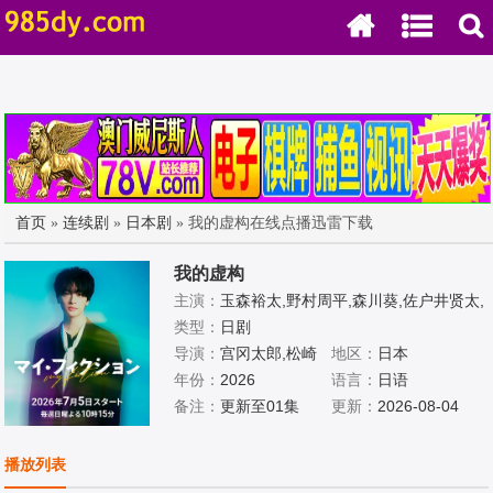
首页
»
连续剧
»
日本剧
» 我的虚构在线点播迅雷下载
我的虚构
主演：
玉森裕太,野村周平,森川葵,佐户井贤太,
国仲凉子,宫泽艾玛,三浦獠太,结城萌,ジャンボ
类型：
日剧
たかお
导演：
宫冈太郎,松崎
地区：
日本
由衣,有働佳史
年份：
2026
语言：
日语
备注：
更新至01集
更新：
2026-08-04
播放列表