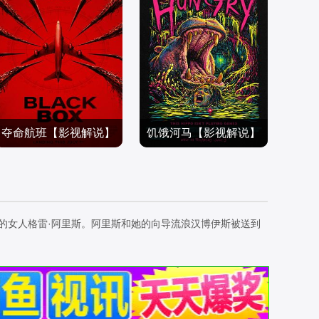
夺命航班【影视解说】
饥饿河马【影视解说】
维罗妮卡·罗萨蒂,乔治娜·
吉姆·麦司奇门,乔昆姆·德·
雷尼达斯,汤姆·布里特尼,
电影解说
阿尔梅达,特雷西·邦纳,麦
电影解说
汉娜克·塔波特,Danny·Ma
2026/美国
蒂森·达文波特,奥利维亚·
2026/英国,美国
c,特蕾莎·森登·加西亚,戴
伯恩斯顿,萨曼莎·考格兰,
的女人格雷·阿里斯。阿里斯和她的向导流浪汉博伊斯被送到
恩·怀特·奥哈拉,莫莉·贝尔
马克西姆·杜兰德,乔·阿佐
·赖特,Anton·Trendafilov,
帕迪,瑞弗·柯达克,米歇尔·
Asa·Ali,卡雅·陈,Betsy-Blu
库利尔,Matthew·Charlery
e·English,乔治·S·乔杰弗,
-Smith