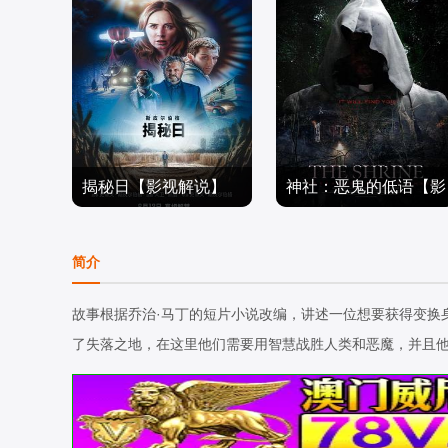
揭秘日【影视解说】
神社：恶鬼的低语【影
诺亚·罗宾斯,吉姆·帕拉克,
木野花,金在中,柯素云,孔
视解说】
迈克尔·加斯顿,伊芙·休森,
电影解说
成夏
电影解说
简介
艾米莉·布朗特,科尔曼·多
2026/美国
2026/韩国,日本
明戈,库利·卡尔文,乔什·奥
故事根据乔治·马丁的短片小说改编，讲述一位想要获得变换
康纳,科林·费尔斯,亨利·劳
了失落之地，在这里他们需要用智慧战胜人类和恶魔，并且
埃德-休斯,怀亚特·罗素,克
里斯·西尔科克,埃利奥特·
维拉尔,汤米·马丁内兹,加