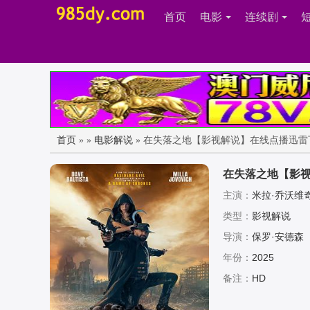
首页
电影
连续剧
首页
»
»
电影解说
» 在失落之地【影视解说】在线点播迅雷
在失落之地【影
主演：
米拉·乔沃维奇
·穆林斯,塞巴斯蒂安·斯坦齐
类型：
影视解说
ut,凯奥林·斯普林加尔,Jan
导演：
保罗·安德森
年份：
2025
备注：
HD