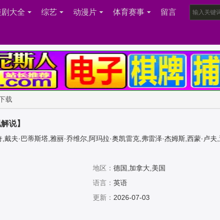
短剧大全
综艺
动漫片
体育赛事
留言
下载
视解说】
,戴夫·巴蒂斯塔,雅丽·乔维尔,阿玛拉·奥凯雷克,弗雷泽·杰姆斯,西蒙·卢夫
维兹,Tue,Lunding,Jacek,Dzisiewicz,伊恩·汉摩尔,艾维琳·霍尔,Kami
,Kowalewski,Pawel,Wysocki,Tomasz,Cymerman,Nicolas,Stone
地区：
德国,加拿大,美国
语言：
英语
更新：
2026-07-03