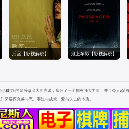
后室【影视解说】
鬼上车影【影视解说】
马克·杜普拉斯,切瓦特·埃
雅各布·西皮奥,梅丽莎·里
加福,阿万·乔贾,谢拉赫·霍
电影解说
奥,托尼·杜佩,米歇尔·L·皮
电影解说
斯达尔,托比·哈格雷夫,雷
2026/美国
特斯,卢·洛贝尔,德薇埃尔·
2026/美国
娜特·赖因斯夫,卢基塔·麦
约翰逊,邦妮·迪肖恩,布雷
身形能力 的皇后做出大胆尝试，雇佣了一个拥有强大力量，并且令人恐惧
克斯韦尔,芬恩·本尼特,米
特·贝德罗西安,杰西卡·克
他们需要探究善与恶、罪过与成就、爱与失去的本质。
拉尼亚·克尔,菲利普·格兰
鲁兹
杰,帕特里克·贝纳姆