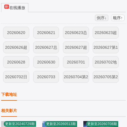
在线播放
倒序↓
顺序↑
20260620
20260621
20260623总
20260623超
宣
前抢鲜看
20260626超
20260627总
20260627超
20260627第1
前彩蛋
宣
前抢鲜看
期上
20260628
20260630
20260701
20260702地
球团集结前
20260702日
20260703
20260704第2
20260705第2
记第1期
期上
期下
20260706直
20260706刘
20260706直
20260706竖
下载地址
拍林一传歌开
宇宁自创魔性
拍王玉雯看刘
屏刘宇宁龚俊
20260707游
20260708特
20260709旅
20260709旅
相关影片
嗓
编舞法
宇宁
林
戏加更第2期
别加更第2期
行日记第2期
行日记第2期
20260710第3
20260711第3
20260712第3
20260714游
更新至20240729期
更新至20260513期
更新至20260708期