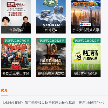
上
下
期超前彩蛋
期上
期下
戏加更第3期
20260715特
20260716旅
20260718第4
20260719第4
别加更第3期
行日记第3期
期上
期下
20260721游
20260722特
20260723旅
20260725第5
戏加更第4期
别加更第4期
行日记第4期
期上
金牌调解
种地吧4
密室大逃脱第八季
20260726第5
20260728加
20260729特
20260730旅
章亭
大张伟,许凯,周笔
更新至20260702期
更新至20260628期
更新至20260622期
期下
更第5期
别加更第5期
行日记第5期
大陆综艺
大陆综艺
畅,彭昱畅,张真源,
大陆综艺
20260730旅
20260801第6
20260802第6
20260804游
2011/中国大陆
2026/中国大陆
陈哲远
2026/大陆
（上）
行日记第5期
期上
期下
戏加更第6期
20260805特
20260806旅
20260807第7
（下）
别联动
行日记第6期
期超前彩蛋
喜剧之王单口季第
说唱巅峰对决202
脱口秀和Ta的朋
庞博,郭麒麟,黄渤,
三季
严浩翔,谢帝,艾热,
6
友们 第三季
马思纯
大陆综艺
派克特,功夫胖,盛
大陆综艺
大陆综艺
简介
2026/大陆
宇,杨长青,刘嘉裕,
2026/中国大陆
2026/中国大陆
米尔艾力,李斯丹
《地球超新鲜》第二季继续以快乐解压为核心基调，开启“地球团”的快