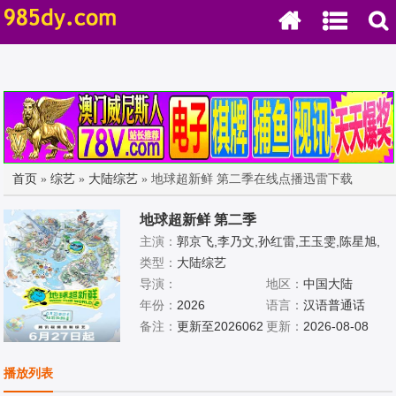
首页
»
综艺
»
大陆综艺
» 地球超新鲜 第二季在线点播迅雷下载
地球超新鲜 第二季
主演：
郭京飞,李乃文,孙红雷,王玉雯,陈星旭,
刘宇宁,林一,龚俊
类型：
大陆综艺
导演：
地区：
中国大陆
年份：
2026
语言：
汉语普通话
备注：
更新至2026062
更新：
2026-08-08
3期
播放列表