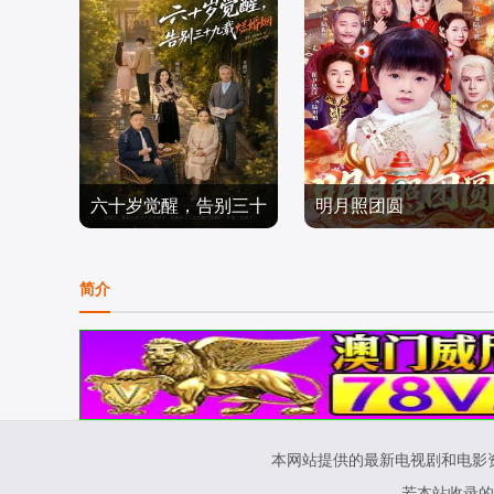
六十岁觉醒，告别三十
明月照团圆
王晨＆盛洋＆雍青青
黄褚幸沅＆崔尹思汉
九载烂婚姻
穿越年代
穿越年代
简介
2026/中国大陆
2026/中国大陆
本网站提供的最新电视剧和电影
若本站收录的