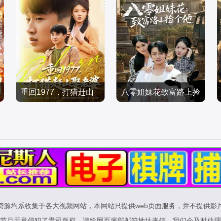
重回1977，打猎赶山
八零姐妹花致富路上捡
王必可＆王姝慧
李蕴薇＆马若璇
娶老婆
个他
穿越年代
穿越年代
2026/中国大陆
2026/中国大陆
资源均系收集于各大视频网站，本网站只提供web页面服务，并不提供影
节目无意侵犯了贵司版权，请给网页底部邮箱地址来信，我们会及时处理