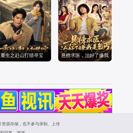
重生之赶山打猎寻宝
悬榜求医，治好了嫌我
曹皓添＆罗曼嘉
师彬＆李婷
是乞丐
穿越年代
穿越年代
2026/中国大陆
2026/中国大陆
片资源存储，也不参与录制、上传
和回复，谢谢