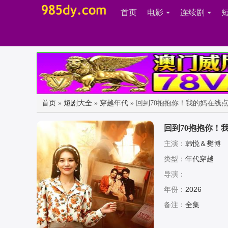
首页
电影
连续剧
首页
»
短剧大全
»
穿越年代
» 回到70抱抱你！我的妈在线
回到70抱抱你！
主演：
韩悦＆樊博
类型：
年代穿越
导演：
年份：
2026
备注：
全集