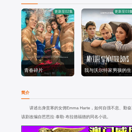
更新至02集
更新至03
青春碎片
我与沃尔特家男孩的生
埃文·蕾切尔·伍德,韦斯·本
杰克·曼利,马克·布鲁卡斯,
活 第三季
特利,凯雅·基伯,克里斯·康
欧美剧
保罗·麦克吉莱恩,艾琳·卡
欧美剧
简介
纳,伊格比·里格尼,丹尼尔·
2026/美国
普拉克,柯瑞·福格尔玛尼
2026/美国
戴尔,荷默·基尔,格拉汉姆·
斯,艾萨克·阿雷兰尼斯,妮
讲述出身贫寒的女佣Emma Harte，如何自强不息、
坎贝尔,海斯·华纳,Jordan·
基·罗德里格斯,诺亚·拉朗
该剧改编自芭芭拉·泰勒·布拉德福德的同名小说。
Roth,Sierra·Stoliar,Bella·
德,阿什比·金特里,约翰尼·