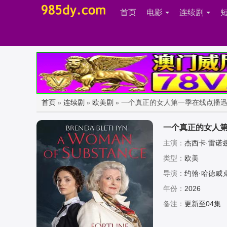
首页
电影
连续剧
首页
»
连续剧
»
欧美剧
» 一个真正的女人第一季在线点播
一个真正的女人
主演：
杰西卡·雷诺兹,
格波,利安娜·贝斯特,威
类型：
欧美
乔治娜·萨德勒,Harry,
导演：
约翰·哈德威克,
rrie
年份：
2026
备注：
更新至04集