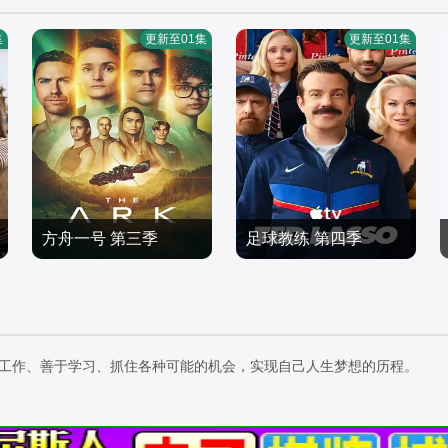
集
更新至01集
更新至01集
方舟一号 第三季
足球教练 第四季
克里斯蒂·柏克,瑞斯·里奇,
,杰森·苏戴奇斯,汉娜·沃丁
理查德·弗利施曼,瑞安·亚
欧美剧
厄姆,朱诺·坦普尔,布雷特·
欧美剧
当斯,帕夫莱·耶里尼奇,沙
2026/美国
戈德斯坦,杰里米·斯威夫
2026/美国
利妮·佩里斯,蒂安娜·乌普
特,布兰登·亨特,塔尼娅·雷
勤奋工作、善于学习、抓住各种可能的机会，实现自己人生梦想的历程。
切娃,戴安娜·贝穆德斯,贾
诺兹,裘德·马克,费伊·马
德兰·马尔科维奇,克里斯
赛,雷克斯·海耶斯,艾斯林·