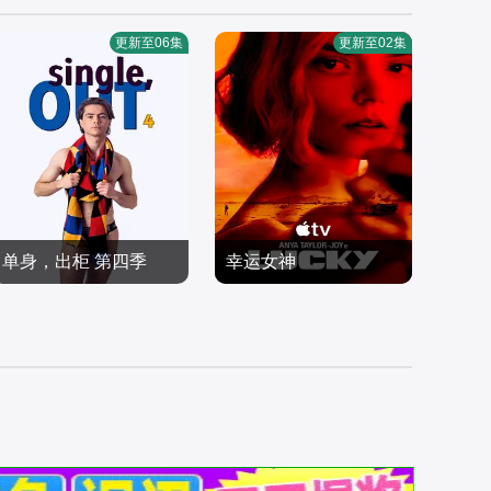
更新至06集
更新至02集
单身，出柜 第四季
幸运女神
威尔·哈金斯,Jake·Hyde,S
安雅·泰勒-乔伊,威廉·菲克
teven·Christou
欧美剧
纳,安妮特·贝宁,小克利夫
欧美剧
2026/澳大利亚
顿·克林斯,埃里克·兰格,德
2026/美国
鲁·斯塔基,克雷格·韦茨巴
赫尔,莫·麦克雷,马修·劳
奇,迪恩·S·贾格尔,蒂莫西,