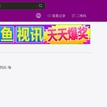
观看记录
二维码
,托比·瑞
·卡西姆,
,Cole