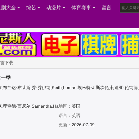
短剧大全
综艺
动漫片
体育赛事
留言
迅雷下载
第一季
布兰达·布莱斯,乔·乔伊纳,Keith,Lomas,埃米特·J·斯坎伦,莉迪亚·伦纳德
尔·梅勒,兰尼·拉什,伊万·霍罗克斯,Niall,Wright,罗伯特·威尔福特,希夫图
Cadby,索菲·博尔德,Andrew,Charles,Davis,吉恩-帕斯卡尔·海涅曼德,Leon
理查德·西尼尔,Samantha,Ha
地区：
英国
语言：
英语
更新：
2026-07-09