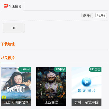
在线播放
倒序↓
顺序↑
HD
下载地址
相关影片
HD中字
HD中字
HD国语
出走 哥哥的彼界
庄园凶祟
异林：秘境寻踪