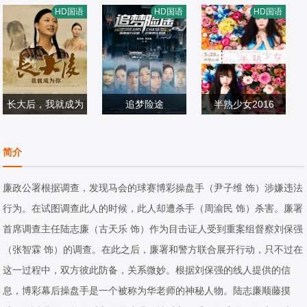
仲间由纪惠 , Soul
Satyadev·Kancha
邱佳婧,马世玮,马
HD国语
HD国语
HD国语
, 又吉伶音 , 伊波
剧情片
rana,Deepa·Tho
剧情片
明宇,刘春霞
剧情片
れいり , 松田流花
2025/日本
mas,Anand·Bhar
2026/印度
2026/中国大陆
, 津波竜斗 , 内田
athi
树 , 盧礼欧 , 玉城
敦子 , 城间やよい
长大后，我就成为
追梦险途
半熟少女2016
, 津嘉山正种 , 寺
孙洪涛
你
陈奕好,孙洪涛,王
敖犬,王子豪,南笙,
辻健一郎
剧情片
同辉,王静,罗旖凡,
剧情片
郭玄奇,黄灿灿,王
剧情片
简介
2025/中国大陆
谢昀杉,张云馨
2020/中国大陆
子杰,黄诗棋,江倩
2016/中国大陆
龄,可晴,弯弯
廉政公署根据调查，发现马会的球赛博彩操盘手（尹子维 饰）涉嫌违法
行为。在试图调查此人的时候，此人却遭杀手（周渝民 饰）杀害。廉署
首席调查主任陆志廉（古天乐 饰）作为目击证人受到重案组督察刘保强
（张智霖 饰）的调查。在此之后，廉署和警方联合展开行动，只不过在
这一过程中，双方彼此防备，关系微妙。根据刘保强的线人提供的信
息，博彩幕后操盘手是一个被称为华老师的神秘人物。陆志廉顺藤摸