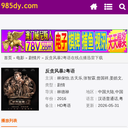
首页
»
电影
»
剧情片
» 反贪风暴2粤语在线点播迅雷下载
反贪风暴2粤语
主演：
林保怡,古天乐,张智霖,曾国祥,姜皓文,
曾志伟,陈静,张松枝,蔡洁,林家栋,蔡少芬,夏嫣,
类型：
剧情
石修,陈宇琛,李宗彥,卢海鹏,陆骏光,李忠希,尹
导演：
林德禄
地区：
中国大陆,中国
子维,欧锦棠,郑敬基,黃雋謙,张同祖,周渝民,徐
年份：
2016
香港
语言：
汉语普通话,粤
靖雯,郭锋,姚学智,宋海颉
备注：
HD粤语
语
更新：
2026-05-31
播放列表