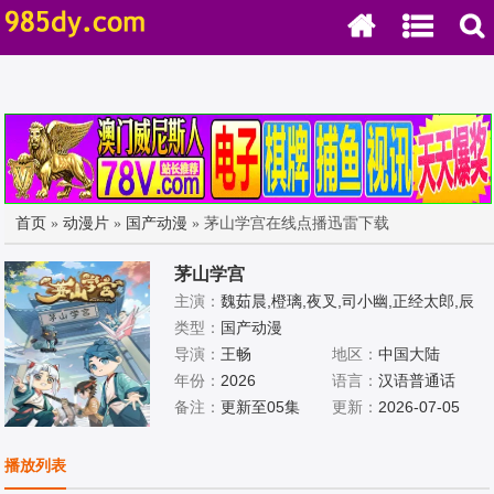
首页
»
动漫片
»
国产动漫
» 茅山学宫在线点播迅雷下载
茅山学宫
主演：
魏茹晨,橙璃,夜叉,司小幽,正经太郎,辰
羽,刘中正,带轮儿,张傲仪,夏崝,冒冒,酥小盼
类型：
国产动漫
导演：
王畅
地区：
中国大陆
年份：
2026
语言：
汉语普通话
备注：
更新至05集
更新：
2026-07-05
播放列表