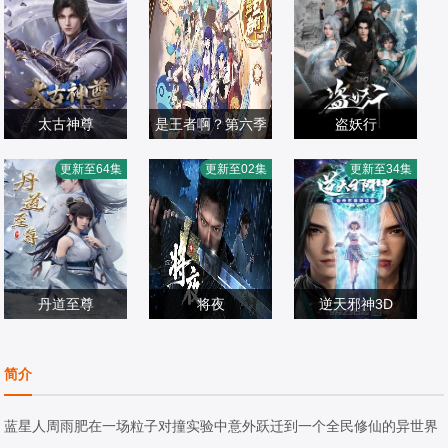
太古神尊
是王者啊？第六季
盗妖行
姜子翰,三天,杨瑨
更新至64集
更新至02集
更新至34集
国产动漫
国产动漫
晗,毕莹超,阿沁,冯
国产动漫
2026/国产
2026/中国大陆
泽锐,唐策,闫子蔚,
2026/大陆
阮伊菲,刘李桥,家
明,康潇文
丹道至尊
将夜
逆天邪神3D
杨天翔,魏超,贺文
郭鸿博,冯骏骅,醋
国产动漫
潇,青泯邑,景向谁
国产动漫
醋,筱筝,富贵,沈达
国产动漫
简介
2024/中国大陆
依
2024/中国大陆
威,不一,谢添天
2023/中国大陆
蓝星人周雨肥在一场粒子对撞实验中意外跃迁到一个全民修仙的异世界