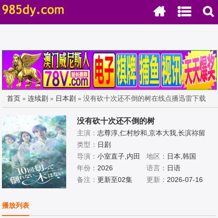
首页
»
连续剧
»
日本剧
» 没有砍十次还不倒的树在线点播迅雷下载
没有砍十次还不倒的树
主演：
志尊淳,仁村纱和,京本大我,长滨祢留
类型：
日剧
导演：
小室直子,内田
地区：
日本,韩国
秀实
年份：
2026
语言：
日语
备注：
更新至02集
更新：
2026-07-16
播放列表