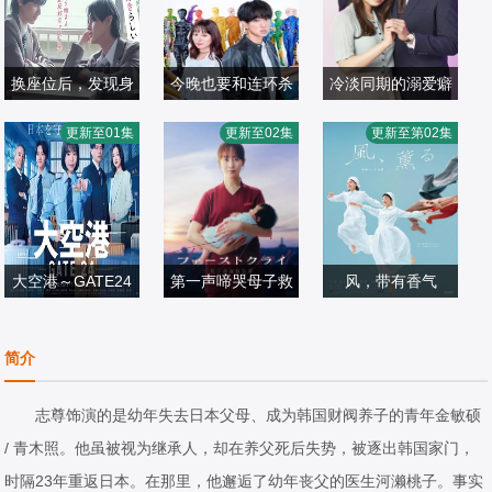
换座位后，发现身
今晚也要和连环杀
冷淡同期的溺爱癖
小西咏斗,元之介
后的男生好像喜欢
横山裕,关水渚
手约会
ゆいかれん,藤林
更新至01集
更新至02集
更新至第02集
日本剧
我
日本剧
泰也,小栗有以,京
日本剧
2026/日本
2026/日本
典和玖,半田周平
2026/日本
大空港～GATE24
第一声啼哭母子救
风，带有香气
～
比嘉爱未
命急救班
见上爱,上坂树里,
日本剧
日本剧
水野美纪,早坂美
日本剧
简介
2026/日本
2026/日本
海,小林隆,小林虎
2026/日本
之介,津崎史郎,岩
志尊饰演的是幼年失去日本父母、成为韩国财阀养子的青年金敏硕
瀬顕子,三浦贵大,
/ 青木照。他虽被视为继承人，却在养父死后失势，被逐出韩国家门，
根岸季衣,大岛美
时隔23年重返日本。在那里，他邂逅了幼年丧父的医生河濑桃子。事实