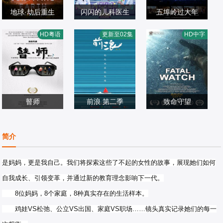
地球·劫后重生
闪闪的儿科医生
五埠岭过大年
第四季
佚名
HD粤语
更新至02集
HD中字
纪录片
纪录片
纪录片
2026/美国
2026/中国大陆
2022/中国大陆
瞽师
前浪 第二季
致命守望
沈小梨
纪录片
纪录片
纪录片
简介
2022/中国大陆
2026/中国大陆
2026/美国 / 斐济 /
加纳 / 新西兰
是妈妈，更是我自己。我们将探索这些了不起的女性的故事，展现她们如何
自我成长、引领变革，并通过新的教育理念影响下一代。
8位妈妈，8个家庭，8种真实存在的生活样本。
鸡娃VS松弛、公立VS出国、家庭VS职场……镜头真实记录她们的每一