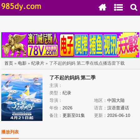
首页
»
电影
»
纪录片
» 了不起的妈妈 第二季在线点播迅雷下载
了不起的妈妈 第二季
主演：
类型：
纪录
导演：
地区：
中国大陆
年份：
2026
语言：
汉语普通话
备注：
更新至01集
更新：
2026-06-10
播放列表