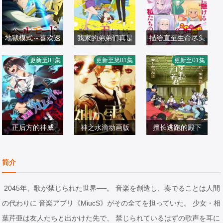
地狱模式～喜欢速
我家的弟弟们真是
描绘直至生命尽头
田村睦心,饭冢麻
通游戏的玩家在废
大空直美,增田俊
让您费心了
关根明良,早见沙
更新至01集
更新至第01集
更新至01集
结,畠中祐,千本木
日韩动漫
设定异世界无双～
树,八代拓,小野贤
日韩动漫
织,仁见纱绫,藤村
日韩动漫
彩花,石川英郎,大
2026/日本
第二季
章,寺泽百花,小野
2026/日本
花音,日高范子,种
2026/日本
原沙耶香,小市真
大辅,远藤绫
崎敦美,野上尤加
琴,杉田智和,千叶
奈,井上喜久子
翔也,三宅麻理惠,
正后方的神威
神之水滴动画版
擅长逃跑的殿下
大塚明夫,宫本崇
市道真央,井泽诗
龟梨和也,佐藤拓
结川麻希,矢野妃
第二季
弘,樱井孝宏
织,杉田智和,相坂
日韩动漫
也,内田真礼,甲斐
日韩动漫
菜喜,日野麻里,铃
日韩动漫
简介
优歌,碧乃梨心
2026/日本
田裕子,藤真秀,渡
2026/日本
代纱弓,悠木碧,户
2026/日本
边美佐,内田夕夜,
谷菊之介,中村悠
2045年、歌が禁じられた世界──。 音楽を創造し、奏でることは人間
浦山迅,银河万丈
一,小西克幸
の代わりに 音楽アプリ《MiucS》がその全てを担っていた。 少女・相
葉芹亜は友人たちと出かけた先で、 禁じられているはずの歌声を耳に