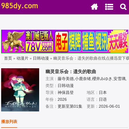
首页
»
动漫片
»
日韩动漫
» 幽灵音乐会：遗失的歌曲在线点播迅雷下
幽灵音乐会：遗失的歌曲
主演：
藤寺美德,小鹿奈绪,櫻井みゆき,安雪璃,
佐藤聪美,日野聪,入野自由,陶山惠实里,寿美菜
类型：
日韩动漫
子,日高里菜
导演：
神保昌登
地区：
日本
年份：
2026
语言：
日语
备注：
更新至第01集
更新：
2026-06-01
播放列表