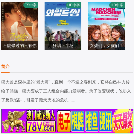
凯特琳·哈尔德曼,
约吉·巴布,维施努·
原,罗子溢,江若琳,
礼
TS中字
HD中字
HD中字
艾丽尔·塔图姆,Ab
喜剧片
维绍尔,拉姆亚·克
喜剧片
陆永,郑诗君,曾志
喜剧片
idzar·Al·Ghifari
2025/印度尼西亚
里希南,艾西瓦娅·
2026/印度
伟,林嘉欣,卢巧音,
2008/香港
莱克希米,Karuna
周俊伟
s,Sreeja·Ravi
不能错过的只有你
狂唱下半场
女孩们，女孩们！
吴翊歌,李萌萌,杨
2
孔明,申河均,姜栋
Kya-Celina·Baruc
业明,刘流,陶红,赵
喜剧片
元,严泰九,朴智贤,
喜剧片
ki,Julia·Novohrad
喜剧片
简介
熙玥,黄品沅,赵晋,
2026/中国大陆
吴正世
2026/韩国
sky,Nhung·Hong
2025/德国
田东霖,赵汉军,王
熊大曾是森林里的“老大哥”，直到一个不速之客到来，它将自己神力传
彩平
给了熊强，熊大变成了三人组合内能力最弱者。为了改变现状，他步入
了反派陷阱，引发了毁天灭地的危机......