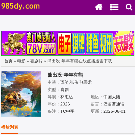
首页
»
电影
»
喜剧片
» 熊出没·年年有熊在线点播迅雷下载
熊出没·年年有熊
主演：
谭笑,张伟,张秉君
类型：
喜剧
导演：
林汇达
地区：
中国大陆
年份：
2026
语言：
汉语普通话
备注：
TC中字
更新：
2026-06-01
播放列表