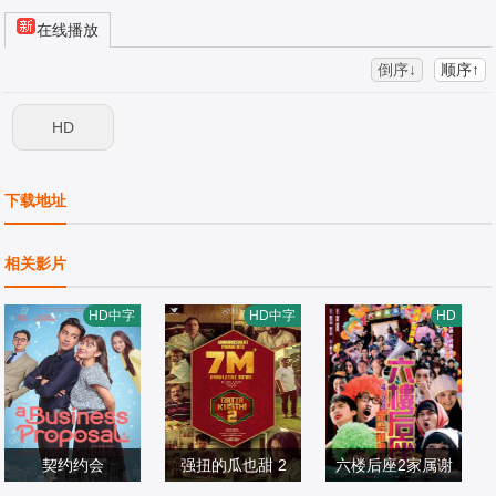
在线播放
倒序↓
顺序↑
HD
下载地址
相关影片
HD中字
HD中字
HD
契约约会
强扭的瓜也甜 2
六楼后座2家属谢