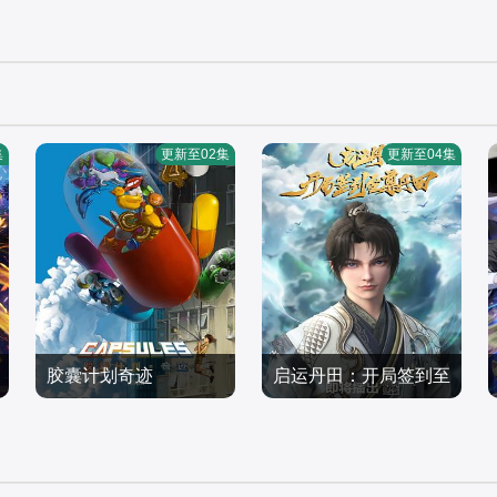
第18集
第19集
第22集
第23集
第26集
集
更新至02集
更新至04集
胶囊计划奇迹
启运丹田：开局签到至
尊丹田
国产动漫
国产动漫
2026/大陆
2025/中国大陆