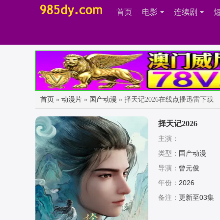
首页
电影
连续剧
首页
»
动漫片
»
国产动漫
» 择天记2026在线点播迅雷下载
择天记2026
主演：
类型：
国产动漫
导演：
曾元俊
年份：
2026
备注：
更新至03集