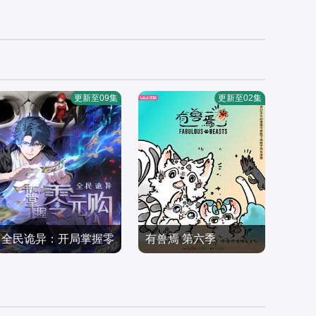
第20集
第24集
更新至09集
更新至02集
全民诡异：开局掌握零
有兽焉 第六季
张杰,山新,李兰陵,杨凝,金
元购·动态漫画
国产动漫
弦,杨昕燃,孙睿扬,沈依杭,
国产动漫
2025/大陆
许潇文,涂鸦,幽幽
2026/中国大陆