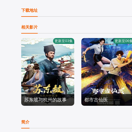
第17集
下载地址
第21集
相关影片
第25集
更新至03集
更新至06
苏东坡与杭州的故事
都市古仙医
国产动漫
国产动漫
简介
2026/中国大陆
2024/中国大陆