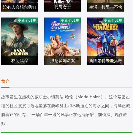
没有人会想念我们
代号女士
生活、拉里与不快
第二季
梅利莎·乔治,西蒙
拉里·大卫,比尔·哈
乐的追求：一部美
更新至01集
更新至01集
更新至01集
欧美剧
娜·凯塞尔,迪恩·奥
欧美剧
德尔,凯瑟琳·哈恩,
欧美剧
国史
2026/墨西哥
戈曼
2026/新西兰
林-曼努尔·米兰达,
2026/美国
乔恩·哈姆,西恩·海
耶斯,安娜·奥斯奥
林间鸽踪
贝尼多姆命案
拉,苏茜·伊斯曼,Ja
斯图尔特未能拯救
崔茜·史皮瑞达可
艾妮安娜·卡布罗
ke,Reiner,巴拉克·
布兰顿·莫拉莱斯,
宇宙
斯,翠西亚·希弗,瑞
欧美剧
尔,艾伦·麦肯纳,约
欧美剧
奥巴马,Misha,Suv
劳伦·拉普库斯,布
欧美剧
简介
恩·诺斯柯特,库珀·
2026/美国
翰·汉纳,伊娃·范·
2026/英国
orov,Vincent,Vau
莱恩·波塞恩,约翰·
2026/美国
利维
德·古奇特,伊恩·克
ghan
罗斯·鲍伊,丁瑞奇,
故事发生在虚构的威尔士小镇莫法·哈伦（Morfa Halen）。这个紧密团
宁汉,吉姆·英格利
乔什·布雷纳,凯文·
结的社区岌岌可危地坐落在巍峨群山和不断逼近的海水之间，海洋正威
氏,Samantha·Po
苏斯曼,路易斯·穆
胁着它的生存。 一场百年一遇的风暴正在远海酝酿，前侦探、现任教
wer,Tábata·Cere
斯蒂略,瑞恩·卡特
师...
zo,阿里·哈迪曼,诺
赖特,阿蒂克斯·巴