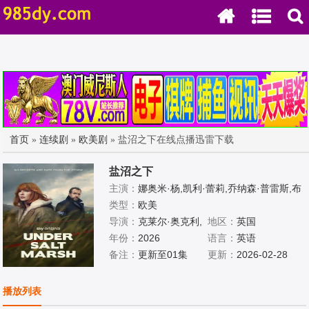
首页
»
连续剧
»
欧美剧
» 盐沼之下在线点播迅雷下载
盐沼之下
主演：
娜奥米·杨,凯利·蕾莉,乔纳森·普雷斯,布
莱恩·格里森,拉菲·斯波,金伯莉·尼克松,朱利安·
类型：
欧美
刘易斯·琼斯,塞塔·因德尼,哈利·劳蒂,英迪尔·马
导演：
克莱尔·奥克利,
地区：
英国
伦,萨缪尔·W·霍奇森,阿玛拉·阿特瓦尔,拉维·穆
玛丽·奈伊
年份：
2026
语言：
英语
尔塔尼,奈杰尔·詹姆斯·布拉德利,洛伊丝·梅勒
备注：
更新至01集
更新：
2026-02-28
里·琼斯,William·Thomas,艾瑞斯·贝亚·威廉姆
斯,杰克·塔鲁奇奥·托马斯,卢卡斯·巴奈特,Jona
播放列表
h·James