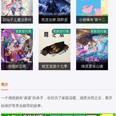
花仙子之魔法香对
死灵法师,我即是
小猪佩奇 第十二
论
天灾(2026)
约翰·斯帕克斯,阿
季
更新至02集
更新至02集
更新至02集
国产动漫
国产动漫
梅丽·碧·史密斯,理
国产动漫
2026/中国大陆
2026/中国大陆
查德·赖丁斯,莫温
2026/英国
娜·班克斯,Kira,M
onteith,Alice,May
谷雨街后巷
暗芝居第十七季
缔灵爱水心缠
津田宽治,大石と
魏茹晨,郝祥海,阎
国产动漫
もこ,土屋咲登子,
国产动漫
么么,陈张太康,关
国产动漫
简介
2026/中国大陆
篠田谅,白川礼,新
2026/日本
云月,楚越,闫夜桥,
2026/中国大陆
纳敏正,三宅美羽,
刘知否,林柏青,陆
一个偶然拥有“家庭”的杀手，在经历了家庭温暖、感受光明之后，要开
中村朱里,山根馅,
庚宜,图特哈蒙,金
始保护世界去赎罪的故事。
五郎丸莉菜,花谷
琪