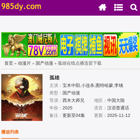
首页
»
动漫片
»
国产动漫
» 孤雄在线点播迅雷下载
孤雄
主演：
宝木中阳,小连杀,图特哈蒙,李铫
类型：
国产动漫
导演：
西木大师兄
地区：
中国大陆
年份：
2025
语言：
汉语普通话
备注：
更新至04集
更新：
2025-11-12
播放列表